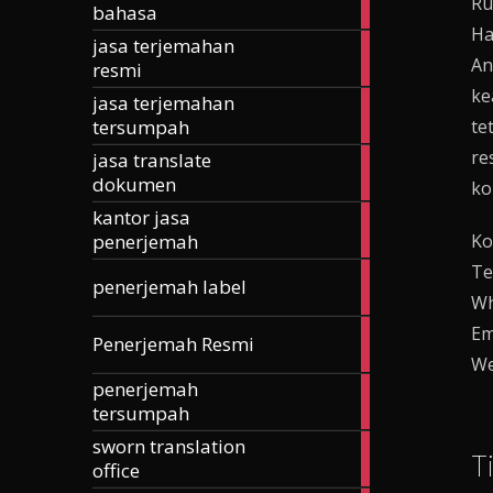
Ru
bahasa
articles
Ha
jasa terjemahan
185
An
resmi
articles
ke
jasa terjemahan
257
tersumpah
te
articles
re
jasa translate
42
dokumen
articles
ko
kantor jasa
24
penerjemah
Ko
articles
Te
3
penerjemah label
articles
Wh
Em
168
Penerjemah Resmi
articles
We
penerjemah
74
tersumpah
articles
sworn translation
70
T
office
articles