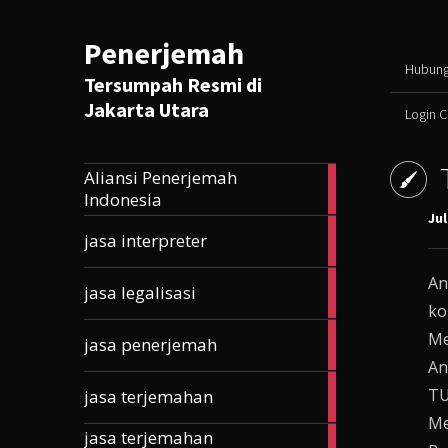
Penerjemah
Hubung
Tersumpah Resmi di
Jakarta Utara
Login 
Aliansi Penerjemah
165
Indonesia
articles
Jul
10
jasa interpreter
articles
An
5
jasa legalisasi
articles
ko
33
Me
jasa penerjemah
articles
An
203
TU
jasa terjemahan
articles
Me
jasa terjemahan
177