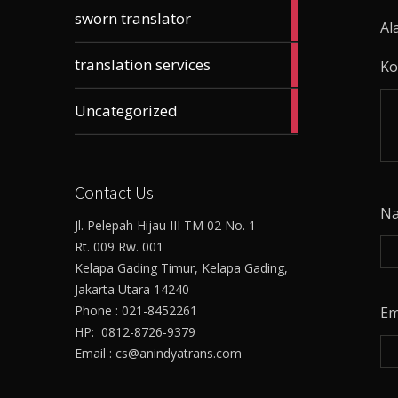
61
sworn translator
Al
articles
23
translation services
Ko
articles
17
Uncategorized
articles
Contact Us
N
Jl. Pelepah Hijau III TM 02 No. 1
Rt. 009 Rw. 001
Kelapa Gading Timur, Kelapa Gading,
Jakarta Utara 14240
Phone : 021-8452261
Em
HP: 0812-8726-9379
Email : cs@anindyatrans.com