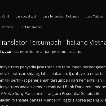
i Kami
Jasa Legalisasi
Jasa Terjemahan Dokumen
Jasa Terjemah
Customizer
Tarif Terjemahan
Translator Tersumpah Thailand Vietn
i 6, 2026 -
jasa terjemahan tersumpah
,
penerjemah tersumpah
indyatrans penyedia jasa translate tersumpah berpengal
ntrak, putusan sidang, label makanan, ijazah, akta notaris.
miliki sertifikat penerjemah tersumpah dari Kementerian 
indyatrans adalah vendor resmi dari Bank Danamon Indones
V Volvo Sony Panasonic Trafigura Prudential Sequis Life
layani translate bahasa Mandarin Inggris Korea Jepang Ara