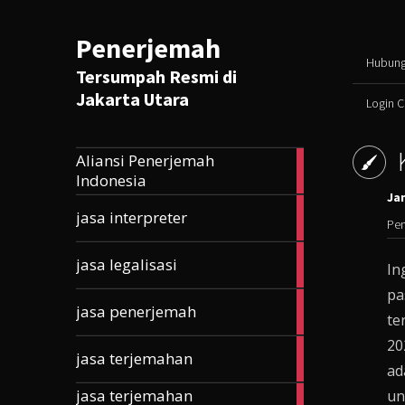
Penerjemah
Hubung
Tersumpah Resmi di
Jakarta Utara
Login 
Aliansi Penerjemah
165
Indonesia
articles
Jan
10
jasa interpreter
Pen
articles
5
jasa legalisasi
In
articles
pa
33
jasa penerjemah
te
articles
20
203
jasa terjemahan
articles
ad
jasa terjemahan
un
177