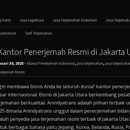
i Kami
Jasa Legalisasi
Jasa Terjemahan Dokumen
Jasa Terjemah
Customizer
Tarif Terjemahan
Kantor Penerjemah Resmi di Jakarta 
uari 30, 2025 -
Aliansi Penerjemah Indonesia
,
jasa terjemahan
,
jasa terjemaha
erjemah Resmi
gin membawa bisnis Anda ke seluruh dunia? kantor penerj
sar internasional. Bisnis di Jakarta Utara berkembang pes
rjemahan berkualitas. Anindyatrans adalah pilihan terbaik 
25 dimana Anindyatrans unggul dalam penerjemahan bidang 
alah penyedia jasa terjemahan resmi terbaik di Jakarta Ut
tuk berbagai bahasa yaitu Jepang, Korea, Belanda, Rusia, Pra