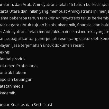
ndarin, dan Arab. Anindyatrans telah 15 tahun berkecimpun
karta Utara dan inilah yang membuat Anindyatrans ini menja
lama beberapa tahun terakhir Anindyatrans terus berkemb
tar negara untuk tujuan bisnis, akademik, finansial dan hu
ri Anindyatrans telah menunjukkan dedikasi mereka yang 
smi sebagai kantor penerjemah resmi yang diakui oleh Kem
layani jasa terjemahan untuk dokumen resmi:
Teknis
Manual produk
Dokumen Profesional
Kontrak hukum
Laporan keuangan
Catatan medis
Akademik
andar Kualitas dan Sertifikasi