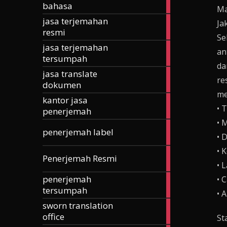
bahasa
articles
Ma
jasa terjemahan
Ja
185
resmi
articles
Se
jasa terjemahan
257
an
tersumpah
articles
da
jasa translate
42
re
dokumen
articles
me
kantor jasa
24
• 
penerjemah
articles
• 
3
penerjemah label
• 
articles
• 
168
Penerjemah Resmi
articles
• 
penerjemah
• 
74
tersumpah
articles
• 
sworn translation
70
office
articles
St