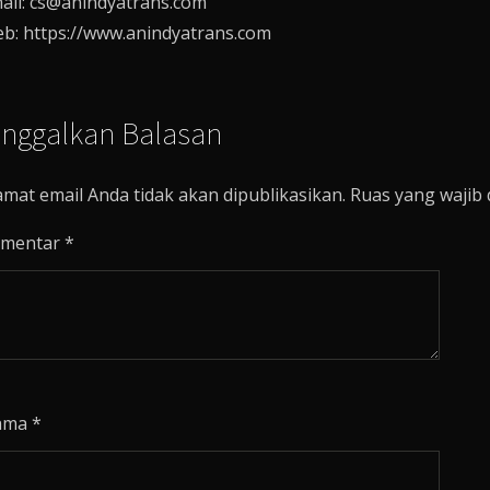
ail: cs@anindyatrans.com
b: https://www.anindyatrans.com
inggalkan Balasan
amat email Anda tidak akan dipublikasikan.
Ruas yang wajib 
mentar
*
ama
*