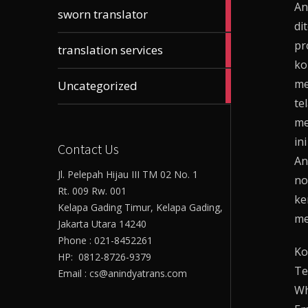
An
61
sworn translator
articles
di
pr
23
translation services
articles
ko
17
me
Uncategorized
articles
te
me
in
Contact Us
An
Jl. Pelepah Hijau III TM 02 No. 1
no
Rt. 009 Rw. 001
ke
Kelapa Gading Timur, Kelapa Gading,
me
Jakarta Utara 14240
Phone : 021-8452261
Ko
HP: 0812-8726-9379
Te
Email : cs@anindyatrans.com
Wh