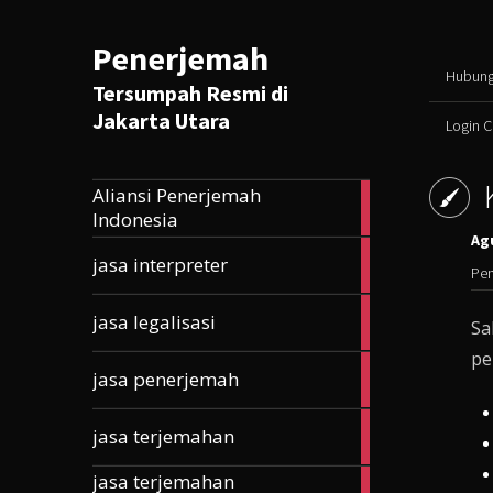
Penerjemah
Hubung
Tersumpah Resmi di
Jakarta Utara
Login 
Aliansi Penerjemah
165
Indonesia
articles
Agu
10
jasa interpreter
Pen
articles
5
jasa legalisasi
Sa
articles
pe
33
jasa penerjemah
articles
203
jasa terjemahan
articles
jasa terjemahan
177