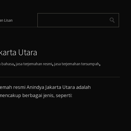
an Lisan
arta Utara
n bahasa
,
jasa terjemahan resmi
,
jasa terjemahan tersumpah
,
jemah resmi Anindya Jakarta Utara adalah
ncakup berbagai jenis, seperti: