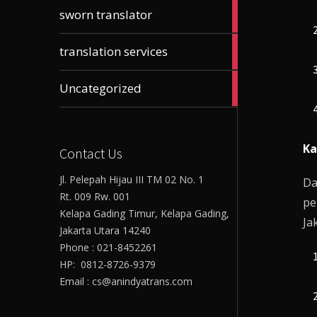
61
sworn translator
articles
23
translation services
articles
17
Uncategorized
articles
Ka
Contact Us
Jl. Pelepah Hijau III TM 02 No. 1
Da
Rt. 009 Rw. 001
pe
Kelapa Gading Timur, Kelapa Gading,
Ja
Jakarta Utara 14240
Phone : 021-8452261
HP: 0812-8726-9379
Email : cs@anindyatrans.com