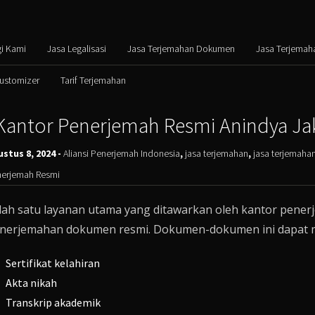
i Kami
Jasa Legalisasi
Jasa Terjemahan Dokumen
Jasa Terjemah
Customizer
Tarif Terjemahan
Kantor Penerjemah Resmi Anindya Jak
stus 8, 2024 -
Aliansi Penerjemah Indonesia
,
jasa terjemahan
,
jasa terjemaha
erjemah Resmi
lah satu layanan utama yang ditawarkan oleh kantor pener
nerjemahan dokumen resmi. Dokumen-dokumen ini dapat me
Sertifikat kelahiran
Akta nikah
Transkrip akademik