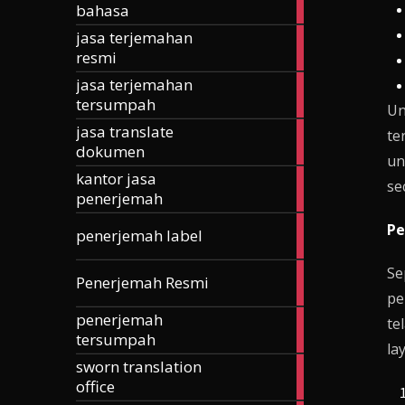
bahasa
articles
jasa terjemahan
185
resmi
articles
jasa terjemahan
257
tersumpah
articles
Un
jasa translate
te
42
dokumen
articles
un
kantor jasa
24
se
penerjemah
articles
Pe
3
penerjemah label
articles
Se
168
Penerjemah Resmi
articles
pe
penerjemah
te
74
tersumpah
articles
la
sworn translation
70
office
articles