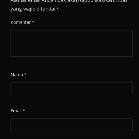
Alamat email Anda tidak akan dipublikasikan.
Ruas
yang wajib ditandai
*
Komentar
*
Nama
*
Email
*