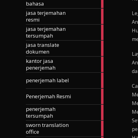
bahasa
articles
jasa terjemahan
Le
185
resmi
articles
An
jasa terjemahan
257
Hu
tersumpah
articles
me
jasa translate
42
dokumen
articles
La
kantor jasa
24
An
penerjemah
articles
dan
3
penerjemah label
articles
Ca
168
Me
Penerjemah Resmi
articles
Me
penerjemah
74
Me
tersumpah
articles
Se
sworn translation
70
pe
office
articles
Ha