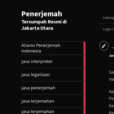
Penerjemah
Hubung
Tersumpah Resmi di
Jakarta Utara
Login 
Aliansi Penerjemah
165
Indonesia
articles
Jun
10
jasa interpreter
articles
Sa
5
jasa legalisasi
articles
me
33
jasa penerjemah
articles
Ap
Pe
203
jasa terjemahan
articles
be
jasa terjemahan
177
Ke