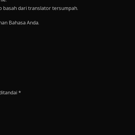
p basah dari translator tersumpah.
han Bahasa Anda.
ditandai
*