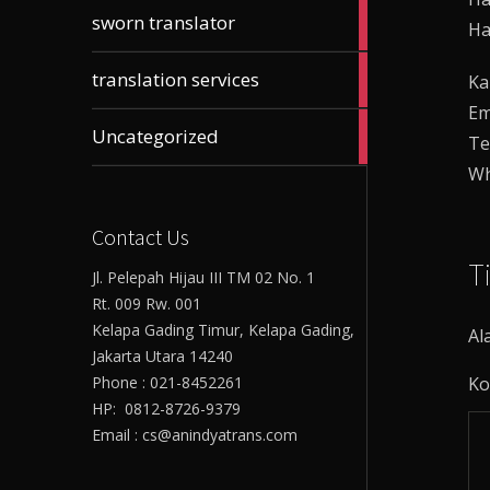
61
sworn translator
Ha
articles
23
translation services
Ka
articles
Em
17
Uncategorized
Te
articles
Wh
Contact Us
T
Jl. Pelepah Hijau III TM 02 No. 1
Rt. 009 Rw. 001
Kelapa Gading Timur, Kelapa Gading,
Al
Jakarta Utara 14240
Phone : 021-8452261
Ko
HP: 0812-8726-9379
Email : cs@anindyatrans.com