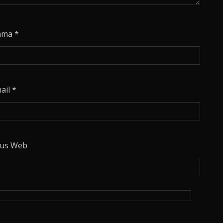
ama
*
ail
*
tus Web