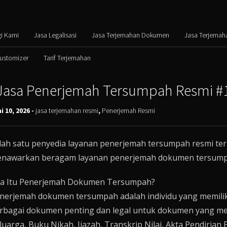
i Kami
Jasa Legalisasi
Jasa Terjemahan Dokumen
Jasa Terjemah
Customizer
Tarif Terjemahan
Jasa Penerjemah Tersumpah Resmi #1 
i 10, 2026 -
jasa terjemahan resmi
,
Penerjemah Resmi
lah satu penyedia layanan penerjemah tersumpah resmi ter
nawarkan beragam layanan penerjemah dokumen tersumpah
a Itu Penerjemah Dokumen Tersumpah?
nerjemah dokumen tersumpah adalah individu yang memilik
rbagai dokumen penting dan legal untuk dokumen yang me
luarga, Buku Nikah, Ijazah, Transkrip Nilai, Akta Pendiria