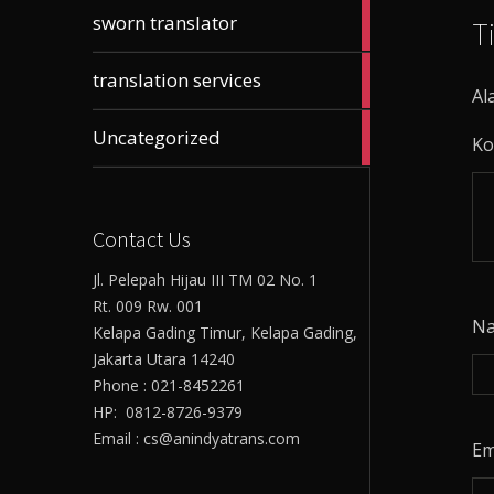
61
sworn translator
T
articles
23
translation services
articles
Al
17
Uncategorized
Ko
articles
Contact Us
Jl. Pelepah Hijau III TM 02 No. 1
Rt. 009 Rw. 001
N
Kelapa Gading Timur, Kelapa Gading,
Jakarta Utara 14240
Phone : 021-8452261
HP: 0812-8726-9379
Email : cs@anindyatrans.com
Em