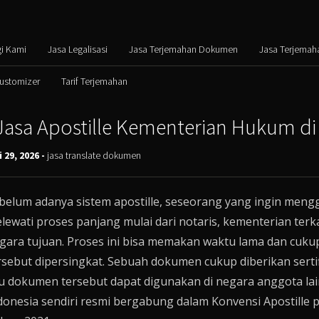
i Kami
Jasa Legalisasi
Jasa Terjemahan Dokumen
Jasa Terjemah
Customizer
Tarif Terjemahan
Jasa Apostille Kementerian Hukum di 
 29, 2026 -
jasa translate dokumen
belum adanya sistem apostille, seseorang yang ingin meng
lewati proses panjang mulai dari notaris, kementerian terka
gara tujuan. Proses ini bisa memakan waktu lama dan cukup r
rsebut dipersingkat. Sebuah dokumen cukup diberikan sertifi
lu dokumen tersebut dapat digunakan di negara anggota lai
donesia sendiri resmi bergabung dalam Konvensi Apostille