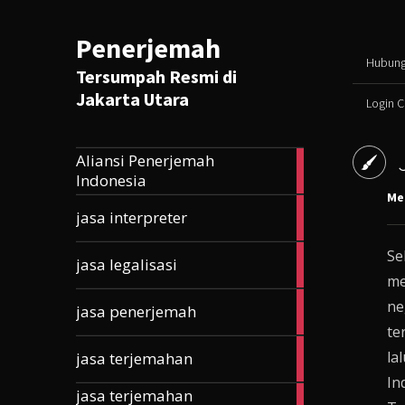
Penerjemah
Hubung
Tersumpah Resmi di
Jakarta Utara
Login 
Aliansi Penerjemah
165
Indonesia
articles
Mei
10
jasa interpreter
articles
Se
5
jasa legalisasi
articles
me
33
ne
jasa penerjemah
articles
te
203
la
jasa terjemahan
articles
In
jasa terjemahan
177