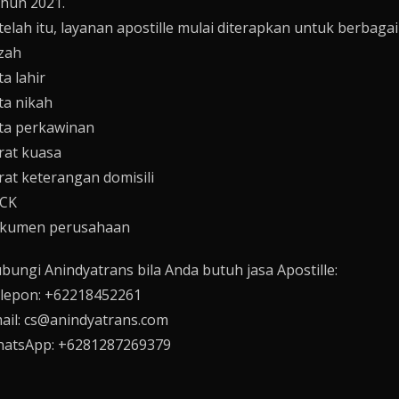
hun 2021.
telah itu, layanan apostille mulai diterapkan untuk berbaga
azah
ta lahir
ta nikah
ta perkawinan
rat kuasa
rat keterangan domisili
CK
kumen perusahaan
bungi Anindyatrans bila Anda butuh jasa Apostille:
lepon: +62218452261
ail: cs@anindyatrans.com
atsApp: +6281287269379