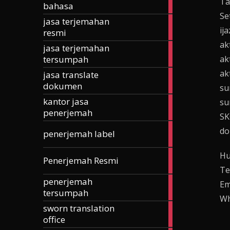
Ta
bahasa
articles
Se
jasa terjemahan
185
ij
resmi
articles
ak
jasa terjemahan
257
tersumpah
ak
articles
ak
jasa translate
42
dokumen
articles
su
kantor jasa
su
24
penerjemah
articles
SK
3
do
penerjemah label
articles
Hu
168
Penerjemah Resmi
articles
Te
penerjemah
74
Em
tersumpah
articles
Wh
sworn translation
70
office
articles